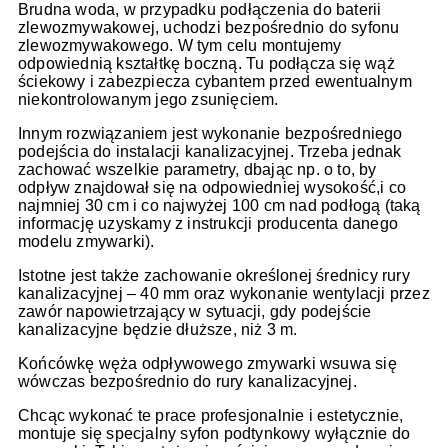
Brudna woda, w przypadku podłączenia do baterii
zlewozmywakowej, uchodzi bezpośrednio do syfonu
zlewozmywakowego. W tym celu montujemy
odpowiednią kształtkę boczną. Tu podłącza się wąż
ściekowy i zabezpiecza cybantem przed ewentualnym
niekontrolowanym jego zsunięciem.
Innym rozwiązaniem jest wykonanie bezpośredniego
podejścia do instalacji kanalizacyjnej. Trzeba jednak
zachować wszelkie parametry, dbając np. o to, by
odpływ znajdował się na odpowiedniej wysokość,i co
najmniej 30 cm i co najwyżej 100 cm nad podłogą (taką
informację uzyskamy z instrukcji producenta danego
modelu zmywarki).
Istotne jest także zachowanie określonej średnicy rury
kanalizacyjnej – 40 mm oraz wykonanie wentylacji przez
zawór napowietrzający w sytuacji, gdy podejście
kanalizacyjne będzie dłuższe, niż 3 m.
Końcówkę węża odpływowego zmywarki wsuwa się
wówczas bezpośrednio do rury kanalizacyjnej.
Chcąc wykonać te prace profesjonalnie i estetycznie,
montuje się specjalny syfon podtynkowy wyłącznie do