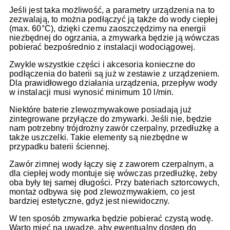
Jeśli jest taka możliwość, a parametry urządzenia na to
zezwalają, to można podłączyć ją także do wody ciepłej
(max. 60°C), dzięki czemu zaoszczędzimy na energii
niezbędnej do ogrzania, a zmywarka będzie ją wówczas
pobierać bezpośrednio z instalacji wodociągowej.
Zwykle wszystkie części i akcesoria konieczne do
podłączenia do baterii są już w zestawie z urządzeniem.
Dla prawidłowego działania urządzenia, przepływ wody
w instalacji musi wynosić minimum 10 l/min.
Niektóre baterie zlewozmywakowe posiadają już
zintegrowane przyłącze do zmywarki. Jeśli nie, będzie
nam potrzebny trójdrożny zawór czerpalny, przedłużkę a
także uszczelki. Takie elementy są niezbędne w
przypadku baterii ściennej.
Zawór zimnej wody łączy się z zaworem czerpalnym, a
dla ciepłej wody montuje się wówczas przedłużkę, żeby
oba były tej samej długości. Przy bateriach sztorcowych,
montaż odbywa się pod zlewozmywakiem, co jest
bardziej estetyczne, gdyż jest niewidoczny.
W ten sposób zmywarka będzie pobierać czystą wodę.
Warto mieć na uwadze, aby ewentualny dostęp do