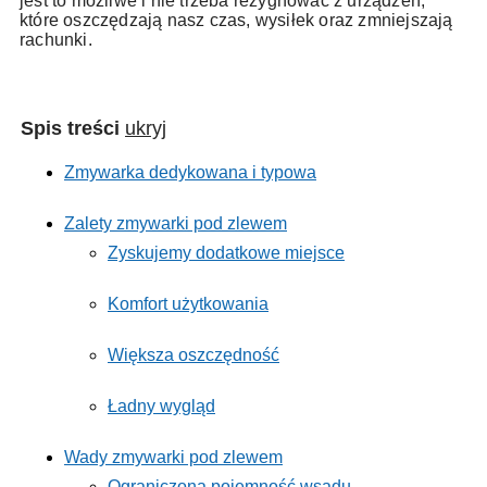
jest to możliwe i nie trzeba rezygnować z urządzeń,
które oszczędzają nasz czas, wysiłek oraz zmniejszają
rachunki.
Spis treści
ukryj
Zmywarka dedykowana i typowa
Zalety zmywarki pod zlewem
Zyskujemy dodatkowe miejsce
Komfort użytkowania
Większa oszczędność
Ładny wygląd
Wady zmywarki pod zlewem
Ograniczona pojemność wsadu