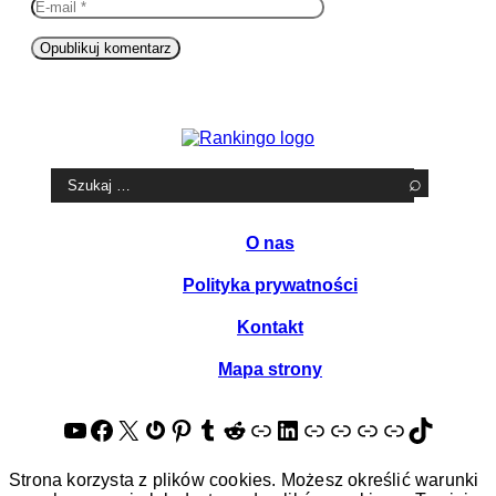
mail
Witryna
internetowa
Szukaj:
O nas
Polityka prywatności
Kontakt
Mapa strony
YouTube
Facebook
X
Gravatar
Pinterest
Tumblr
Reddit
About.me
LinkedIn
Quora
Goldenline
Crunchbase
Tripadvis
TikTok
Strona korzysta z plików cookies. Możesz określić warunki