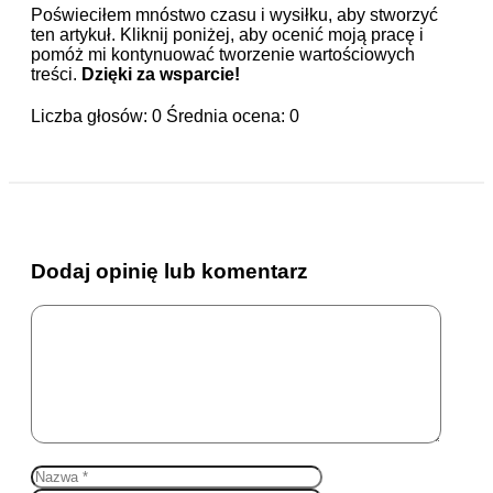
Poświeciłem mnóstwo czasu i wysiłku, aby stworzyć
ten artykuł. Kliknij poniżej, aby ocenić moją pracę i
pomóż mi kontynuować tworzenie wartościowych
treści.
Dzięki za wsparcie!
Liczba głosów:
0
Średnia ocena:
0
Dodaj opinię lub komentarz
Komentarz
Nazwa
E-