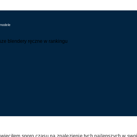
 modele
więciłem sporo czasu na znalezienie tych najlepszych w swoj