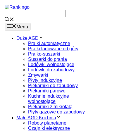
Przejdź
do
treści
Menu
Duże AGD
Pralki automatyczne
Pralki ładowane od góry
Pralko-suszarki
Suszarki do prania
Lodówki wolnostojące
Lodówki do zabudowy
Zmywarki
Płyty indukcyjne
Piekarniki do zabudowy
Piekarniki parowe
Kuchnie indukcyjne
wolnostojące
Piekarniki z mikrofalą
Płyty gazowe do zabudowy
Małe AGD Kuchnia
Roboty planetarne
Czajniki elektryczne