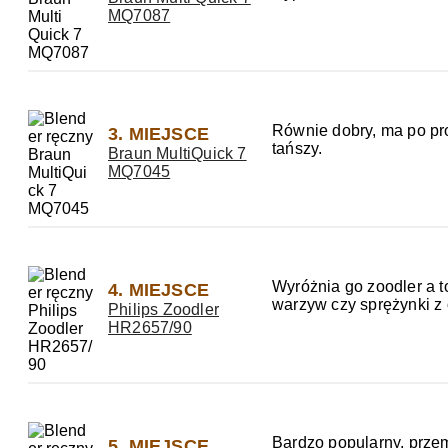
MQ7087
Równie dobry, ma po pro
3. MIEJSCE
tańszy.
Braun MultiQuick 7
MQ7045
Wyróżnia go zoodler a t
4. MIEJSCE
warzyw czy sprężynki z
Philips Zoodler
HR2657/90
Bardzo popularny, przem
5. MIEJSCE