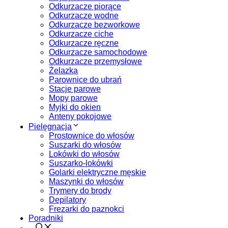
Odkurzacze piorące
Odkurzacze wodne
Odkurzacze bezworkowe
Odkurzacze ciche
Odkurzacze ręczne
Odkurzacze samochodowe
Odkurzacze przemysłowe
Żelazka
Parownice do ubrań
Stacje parowe
Mopy parowe
Myjki do okien
Anteny pokojowe
Pielęgnacja
Prostownice do włosów
Suszarki do włosów
Lokówki do włosów
Suszarko-lokówki
Golarki elektryczne męskie
Maszynki do włosów
Trymery do brody
Depilatory
Frezarki do paznokci
Poradniki