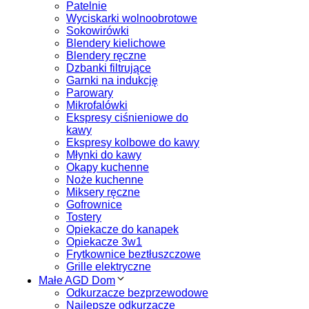
Patelnie
Wyciskarki wolnoobrotowe
Sokowirówki
Blendery kielichowe
Blendery ręczne
Dzbanki filtrujące
Garnki na indukcję
Parowary
Mikrofalówki
Ekspresy ciśnieniowe do
kawy
Ekspresy kolbowe do kawy
Młynki do kawy
Okapy kuchenne
Noże kuchenne
Miksery ręczne
Gofrownice
Tostery
Opiekacze do kanapek
Opiekacze 3w1
Frytkownice beztłuszczowe
Grille elektryczne
Małe AGD Dom
Odkurzacze bezprzewodowe
Najlepsze odkurzacze