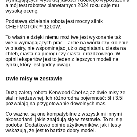
a mój test robotów planetarnych 2024 roku daje mu
wysoką ocenę.
Podstawą działania robota jest mocny silnik
CHEFMOTOR™ 1200W.
To właśnie dzięki niemu możliwe jest wykonanie tak
wielu wymagających prac. Tarcie na wiórki czy krojenie
w plastry, nie wspominając już o zagniataniu ciasta na
chleb, ciasta na pierogi czy ciasta drożdżowego. W
opinii ekspertów jest to jeden z lepszych modeli na
rynku, który jest godny uwagi.
Dwie misy w zestawie
Dużą zaletą robota Kenwood Chef są aż dwie misy ze
stali nierdzewnej. Ich różnorodna pojemność: 5l i 3,5l
pozwalają na przygotowanie dowolnych mas.
Co ważne, są one kompatybilne z wszystkimi innymi
akcesoriami, jakie znajdują się w zestawie. To mi się
podoba. Dodatkowo opinie użytkowników, jak i testy
wskazują, że jest to bardzo dobry model.