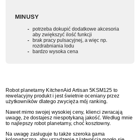
MINUSY
potrzeba dokupić dodatkowe akcesoria
aby zwiększyć ilość funkcji
brak pracy pulsacyjnej, a więc np.
rozdrabniania lodu
bardzo wysoka cena
Robot planetarny KitchenAid Artisan 5KSM125 to
rewelacyjny produkt i jest świetnie oceniany przez
użytkowników dlatego zwycięża mój ranking.
Nawet mimo swojej wysokiej ceny, klienci zwracają
uwagę, że dostajesz niespotykaną jakość. Według mnie
to najlepszy robot planetarny, choć kosztowny.
Na uwagę zasługuje tu także szeroka gama
kolorystyczna, aby urządzenie z łatwością mogło się