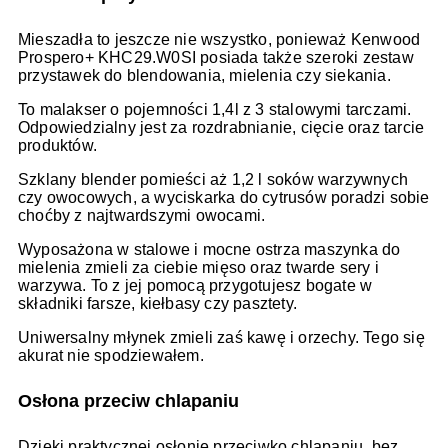
Mieszadła to jeszcze nie wszystko, ponieważ Kenwood
Prospero+ KHC29.W0SI posiada także szeroki zestaw
przystawek do blendowania, mielenia czy siekania.
To malakser o pojemności 1,4l z 3 stalowymi tarczami.
Odpowiedzialny jest za rozdrabnianie, cięcie oraz tarcie
produktów.
Szklany blender pomieści aż 1,2 l soków warzywnych
czy owocowych, a wyciskarka do cytrusów poradzi sobie
choćby z najtwardszymi owocami.
Wyposażona w stalowe i mocne ostrza maszynka do
mielenia zmieli za ciebie mięso oraz twarde sery i
warzywa. To z jej pomocą przygotujesz bogate w
składniki farsze, kiełbasy czy pasztety.
Uniwersalny młynek zmieli zaś kawę i orzechy. Tego się
akurat nie spodziewałem.
Osłona przeciw chlapaniu
Dzięki praktycznej osłonie przeciwko chlapaniu, bez