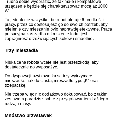
Trudno sobie wyobrazić, że tak małe i kompaktowe
urządzenie będzie się charakteryzować mocą aż 1000
W.
To jednak nie wszystko, bo robot oferuje 6 prędkości
pracy, przez co dostosujesz go do swoich potrzeb, aby
mielenie czy mieszanie było naprawdę efektywne. Praca
pulsacyjna zaś zadba o kruszenie lodu, jeśli
zapragniesz orzeźwiających soków i smoothie.
Trzy mieszadła
Niska cena robota wcale nie jest przeszkodą, aby
dostatecznie go wyposażyć.
Do dyspozycji użytkownika są trzy wytrzymałe
mieszadła: hak do ciasta, mieszadło typu „K” oraz
trzepaczkę.
Nie trzeba więc nic dodatkowo dokupować, bo z takim
zestawem poradzisz sobie z przygotowaniem każdego
rodzaju masy.
Mnóstwo przystawek