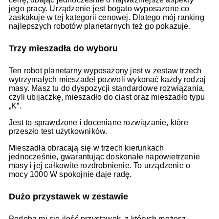
jego pracy. Urządzenie jest bogato wyposażone co
zaskakuje w tej kategorii cenowej. Dlatego mój ranking
najlepszych robotów planetarnych też go pokazuje.
Trzy mieszadła do wyboru
Ten robot planetarny wyposażony jest w zestaw trzech
wytrzymałych mieszadeł pozwoli wykonać każdy rodzaj
masy. Masz tu do dyspozycji standardowe rozwiązania,
czyli ubijaczkę, mieszadło do ciast oraz mieszadło typu
„K”.
Jest to sprawdzone i doceniane rozwiązanie, które
przeszło test użytkowników.
Mieszadła obracają się w trzech kierunkach
jednocześnie, gwarantując doskonałe napowietrzenie
masy i jej całkowite rozdrobnienie. To urządzenie o
mocy 1000 W spokojnie daje radę.
Dużo przystawek w zestawie
Podoba mi się ilość przystawek, z których możesz