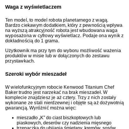
Waga z wyświetlaczem
Ten model, to model robota planetarnego z wagą.
Bardzo ciekawym dodatkiem, który z pewnością wpływa
na wyższą atrakcyjność robota jest wbudowana waga
wyposażona w cyfrowy wyświetlacz. Podaje ona wynik z
dokładnością do 1 grama.
Użytkownik ma przy tym do wyboru możliwość ważenia
produktów w misie lub w dołączonych do zestawu
przystawkach.
Szeroki wybór mieszadeł
W wielofunkcyjnym robocie Kenwood Titanium Chef
Baker trudno jest narzekać na brak mieszadeł. W
komplecie znajdziesz je aż cztery. Trzy z nich zostały
wykonane ze stali nierdzewnej i objęte są aż dożywotnią
gwarancją. Wyróżnić można więc:
mieszadło „K” do ciast biszkoptowych lub
piaskowych, deserów czy nadzienia mięsnego
trzepaczka do ubijania śmietany, kremów, sosów,