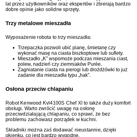
lat przez użytkowników oraz ekspertów i zbierają bardzo
dobre opinie jako solidne sprzęty.
Trzy metalowe mieszadła
Wyposażenie robota to trzy mieszadła:
Trzepaczka pozwoli ubić pianę, śmietanę czy
wykonać masę na ciasta biszkoptowe lub suflety.
Mieszadło „K” wspomoże podczas mieszania ciast,
polew, nadzień czy ziemniaków Purée.
Zagniatanie ciasta na pierogi lub drożdżówki to już
zadanie dla mieszadła typu „hak”.
Osłona przeciw chlapaniu
Robot Kenwood Kvl4100S Chef Xl to także duży komfort
obsługi. Warto zwrócić uwagę na osłonę
przeciwdziałającą chlapaniu, co sprawi, że bez
problemu zachowasz porządek w kuchni.
Składniki można zaś dodawać nieustannie, dzięki
okienku, co jest bardzo wygodne.