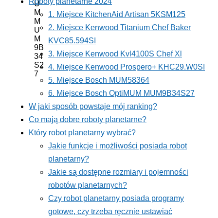
Roboty planetarne 2024
1. Miejsce KitchenAid Artisan 5KSM125
2. Miejsce Kenwood Titanium Chef Baker
KVC85.594SI
3. Miejsce Kenwood Kvl4100S Chef Xl
4. Miejsce Kenwood Prospero+ KHC29.W0SI
5. Miejsce Bosch MUM58364
6. Miejsce Bosch OptiMUM MUM9B34S27
W jaki sposób powstaje mój ranking?
Co mają dobre roboty planetarne?
Który robot planetarny wybrać?
Jakie funkcje i możliwości posiada robot
planetarny?
Jakie są dostępne rozmiary i pojemności
robotów planetarnych?
Czy robot planetarny posiada programy
gotowe, czy trzeba ręcznie ustawiać