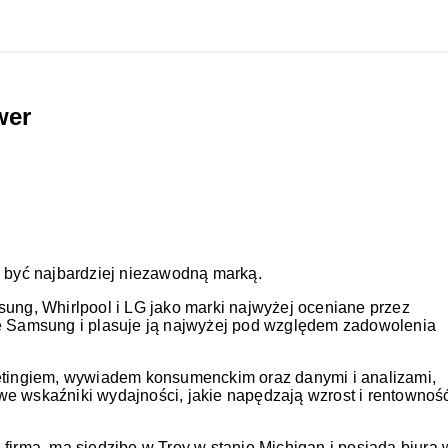
wer
 być najbardziej niezawodną marką.
ung, Whirlpool i LG jako marki najwyżej oceniane przez
kę Samsung i plasuje ją najwyżej pod względem zadowolenia
ketingiem, wywiadem konsumenckim oraz danymi i analizami,
e wskaźniki wydajności, jakie napędzają wzrost i rentownoś
firma, ma siedzibę w Troy w stanie Michigan i posiada biura 