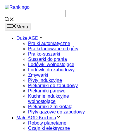
Przejdź
do
treści
Menu
Duże AGD
Pralki automatyczne
Pralki ładowane od góry
Pralko-suszarki
Suszarki do prania
Lodówki wolnostojące
Lodówki do zabudowy
Zmywarki
Płyty indukcyjne
Piekarniki do zabudowy
Piekarniki parowe
Kuchnie indukcyjne
wolnostojące
Piekarniki z mikrofalą
Płyty gazowe do zabudowy
Małe AGD Kuchnia
Roboty planetarne
Czajniki elektryczne