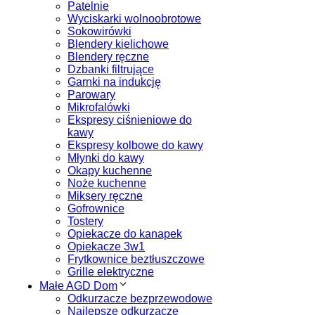
Patelnie
Wyciskarki wolnoobrotowe
Sokowirówki
Blendery kielichowe
Blendery ręczne
Dzbanki filtrujące
Garnki na indukcję
Parowary
Mikrofalówki
Ekspresy ciśnieniowe do
kawy
Ekspresy kolbowe do kawy
Młynki do kawy
Okapy kuchenne
Noże kuchenne
Miksery ręczne
Gofrownice
Tostery
Opiekacze do kanapek
Opiekacze 3w1
Frytkownice beztłuszczowe
Grille elektryczne
Małe AGD Dom
Odkurzacze bezprzewodowe
Najlepsze odkurzacze