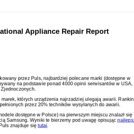
ational Appliance Repair Report
likowany przez Puls, najbardziej polecane marki (dostępne w
konywany na podstawie ponad 4000 opinii serwisantów w USA,
h Zjednoczonych.
 marek, których urządzenia najrzadziej ulegają awarii. Ranki
pełnionych przez 20% techników wysyłanych do awarii.
modele dostępne w Polsce) na pierwszym miejscu znalazł się
zecią Samsung. Wyniki te bierzemy pod uwagę opisując
najleps
 Puls znajduje się
tutaj
.