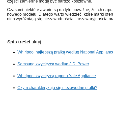
części zamienne mogą być bardzo kosztowne.
Czasami niektóre awarie są na tyle poważne, że ich napr
nowego modelu. Dlatego warto wiedzieć, które marki oferu
nich wyróżniają się niezawodnością i bezawaryjnością oraz
Spis treści
ukryj
Whirlpool najlepszą pralką według National Applianc
Samsung zwycięzcą według J.D. Power
Whirlpool zwycięzcą raportu Yale Appliance
Czym charakteryzują się niezawodne pralki?