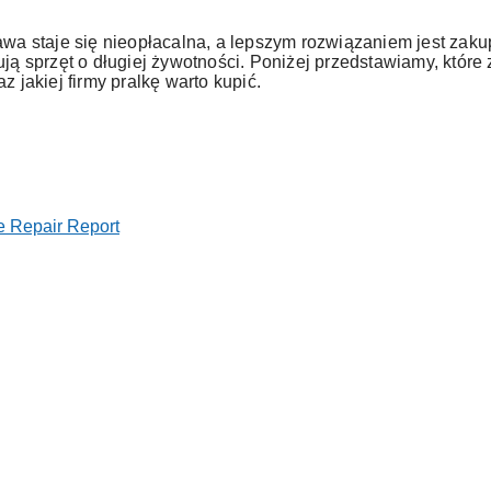
awa staje się nieopłacalna, a lepszym rozwiązaniem jest zaku
ją sprzęt o długiej żywotności. Poniżej przedstawiamy, które 
 jakiej firmy pralkę warto kupić.
e Repair Report