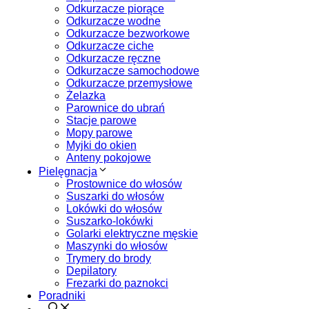
Odkurzacze piorące
Odkurzacze wodne
Odkurzacze bezworkowe
Odkurzacze ciche
Odkurzacze ręczne
Odkurzacze samochodowe
Odkurzacze przemysłowe
Żelazka
Parownice do ubrań
Stacje parowe
Mopy parowe
Myjki do okien
Anteny pokojowe
Pielęgnacja
Prostownice do włosów
Suszarki do włosów
Lokówki do włosów
Suszarko-lokówki
Golarki elektryczne męskie
Maszynki do włosów
Trymery do brody
Depilatory
Frezarki do paznokci
Poradniki