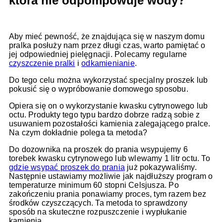
która nie odpompowuje wody?
Aby mieć pewność, że znajdująca się w naszym domu
pralka posłuży nam przez długi czas, warto pamiętać o
jej odpowiedniej pielęgnacji. Polecamy regularne
czyszczenie pralki
i
odkamienianie
.
Do tego celu można wykorzystać specjalny proszek lub
pokusić się o wypróbowanie domowego sposobu.
Opiera się on o wykorzystanie kwasku cytrynowego lub
octu. Produkty tego typu bardzo dobrze radzą sobie z
usuwaniem pozostałości kamienia zalegającego pralce.
Na czym dokładnie polega ta metoda?
Do dozownika na proszek do prania wsypujemy 6
torebek kwasku cytrynowego lub wlewamy 1 litr octu. To
gdzie wsypać proszek do prania
już pokazywaliśmy.
Następnie ustawiamy możliwie jak najdłuższy program o
temperaturze minimum 60 stopni Celsjusza. Po
zakończeniu prania ponawiamy proces, tym razem bez
środków czyszczących. Ta metoda to sprawdzony
sposób na skuteczne rozpuszczenie i wypłukanie
kamienia.