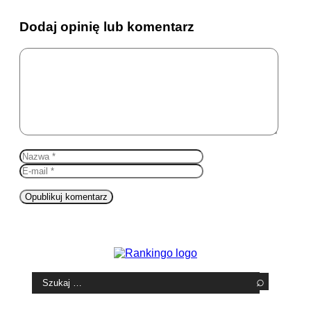
Dodaj opinię lub komentarz
Komentarz
Nazwa
E-
mail
Witryna
internetowa
Szukaj: