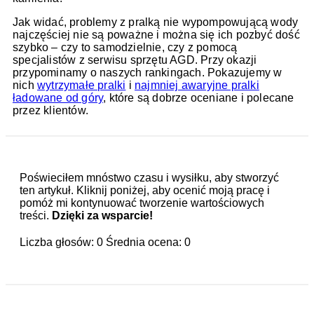
Jak widać, problemy z pralką nie wypompowującą wody
najczęściej nie są poważne i można się ich pozbyć dość
szybko – czy to samodzielnie, czy z pomocą
specjalistów z serwisu sprzętu AGD. Przy okazji
przypominamy o naszych rankingach. Pokazujemy w
nich
wytrzymałe pralki
i
najmniej awaryjne pralki
ładowane od góry
, które są dobrze oceniane i polecane
przez klientów.
Poświeciłem mnóstwo czasu i wysiłku, aby stworzyć
ten artykuł. Kliknij poniżej, aby ocenić moją pracę i
pomóż mi kontynuować tworzenie wartościowych
treści.
Dzięki za wsparcie!
Liczba głosów:
0
Średnia ocena:
0