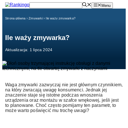
Przejdź
Menu
do
treści
Strona główna
›
Zmywarki
›
Ile waży zmywarka?
Ile waży zmywarka?
Aktualizacja: 1 lipca 2024
Waga zmywarki zazwyczaj nie jest głównym czynnikiem,
na który zwracają uwagę konsumenci. Jednak jej
znaczenie staje się istotne podczas wnoszenia
urządzenia oraz montażu w szafce wnękowej, jeśli jest
to planowane. Choć często pomijamy ten parametr, to
może warto poświęcić mu trochę uwagi?