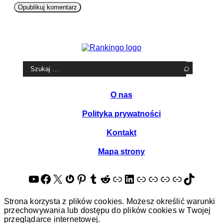
Szukaj:
O nas
Polityka prywatności
Kontakt
Mapa strony
YouTube
Facebook
X
Gravatar
Pinterest
Tumblr
Reddit
About.me
LinkedIn
Quora
Goldenline
Crunchbase
Tripadvis
TikTok
Strona korzysta z plików cookies. Możesz określić warunki
przechowywania lub dostępu do plików cookies w Twojej
przeglądarce internetowej.