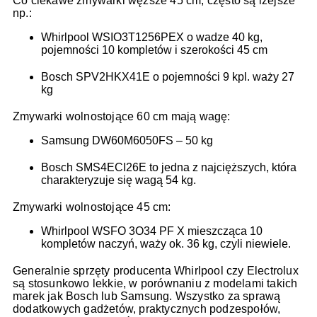
Co ciekawe zmywarki węższe 45 cm, często są lżejsze
np.:
Whirlpool WSIO3T1256PEX o wadze 40 kg,
pojemności 10 kompletów i szerokości 45 cm
Bosch SPV2HKX41E o pojemności 9 kpl. waży 27
kg
Zmywarki wolnostojące 60 cm mają wagę:
Samsung DW60M6050FS – 50 kg
Bosch SMS4ECI26E to jedna z najcięższych, która
charakteryzuje się wagą 54 kg.
Zmywarki wolnostojące 45 cm:
Whirlpool WSFO 3O34 PF X mieszcząca 10
kompletów naczyń, waży ok. 36 kg, czyli niewiele.
Generalnie sprzęty producenta Whirlpool czy Electrolux
są stosunkowo lekkie, w porównaniu z modelami takich
marek jak Bosch lub Samsung. Wszystko za sprawą
dodatkowych gadżetów, praktycznych podzespołów,