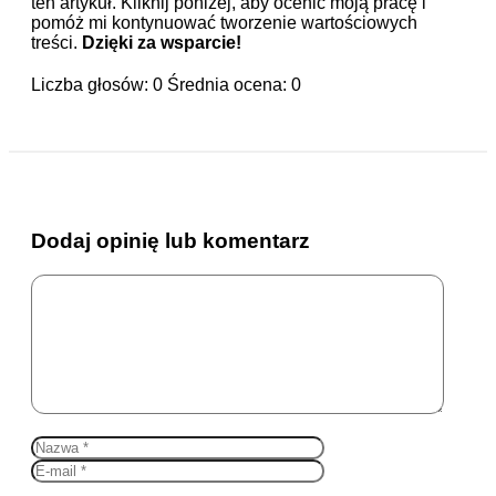
ten artykuł. Kliknij poniżej, aby ocenić moją pracę i
pomóż mi kontynuować tworzenie wartościowych
treści.
Dzięki za wsparcie!
Liczba głosów:
0
Średnia ocena:
0
Dodaj opinię lub komentarz
Komentarz
Nazwa
E-
mail
Witryna
internetowa