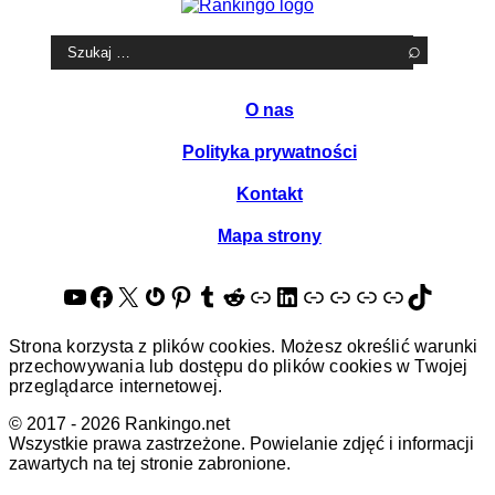
Szukaj:
O nas
Polityka prywatności
Kontakt
Mapa strony
YouTube
Facebook
X
Gravatar
Pinterest
Tumblr
Reddit
About.me
LinkedIn
Quora
Goldenline
Crunchbase
Tripadvis
TikTok
Strona korzysta z plików cookies. Możesz określić warunki
przechowywania lub dostępu do plików cookies w Twojej
przeglądarce internetowej.
© 2017 - 2026 Rankingo.net
Wszystkie prawa zastrzeżone. Powielanie zdjęć i informacji
zawartych na tej stronie zabronione.