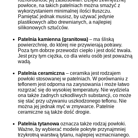
powłoce, na takich patelniach można smażyć z
wykorzystaniem minimalnej ilości tłuszczu.
Pamiętać jednak musisz, by używać jedynie
plastikowych albo drewnianych, a najlepiej
silikonowych sztućców.
Patelnia kamienna (granitowa)
– ma śliską
powierzchnię, do której nie przywierają potrawy.
Poza tym dobrze przewodzi ciepło i jest dość trwała.
Jest przy tym ciężka, co dla wielu osób jest poważną
wadą.
Patelnia ceramiczna
– ceramika jest rodzajem
powłoki stosowanej w patelniach. W porównaniu z
teflonem jest odporna na zarysowania i może łatwo
rozgrzać się do wysokiej temperatury. Nie wydziela
ona także żadnych szkodliwych substancji, co może
się stać przy używaniu uszkodzonego teflonu. Nie
można jej jednak myć w zmywarce. Patelnie
ceramiczne są także dość drogie.
Patelnia tytanowa
oznacza także rodzaj powłoki.
Ważne, by wybierać modele pokryte przynajmniej
trzykrotną warstwą tytanu, najlepiej wzmacnianego.