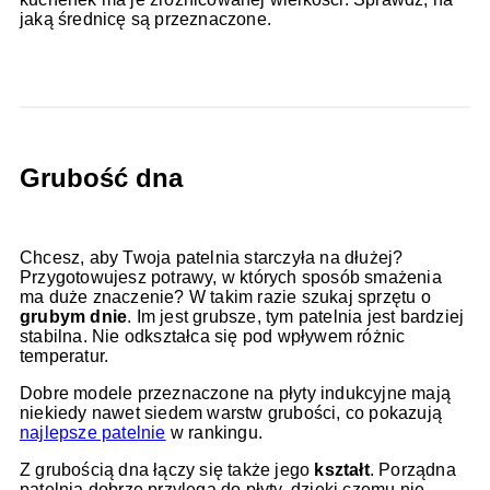
jaką średnicę są przeznaczone.
Grubość dna
Chcesz, aby Twoja patelnia starczyła na dłużej?
Przygotowujesz potrawy, w których sposób smażenia
ma duże znaczenie? W takim razie szukaj sprzętu o
grubym dnie
. Im jest grubsze, tym patelnia jest bardziej
stabilna. Nie odkształca się pod wpływem różnic
temperatur.
Dobre modele przeznaczone na płyty indukcyjne mają
niekiedy nawet siedem warstw grubości, co pokazują
najlepsze patelnie
w rankingu.
Z grubością dna łączy się także jego
kształt
. Porządna
patelnia dobrze przylega do płyty, dzięki czemu nie