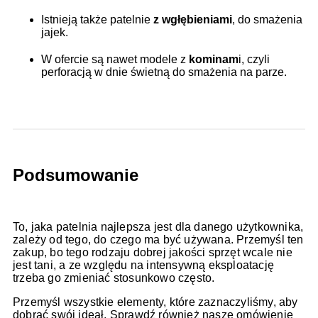
Istnieją także patelnie
z wgłębieniami
, do smażenia
jajek.
W ofercie są nawet modele z
kominam
i, czyli
perforacją w dnie świetną do smażenia na parze.
Podsumowanie
To, jaka patelnia najlepsza jest dla danego użytkownika,
zależy od tego, do czego ma być używana. Przemyśl ten
zakup, bo tego rodzaju dobrej jakości sprzęt wcale nie
jest tani, a ze względu na intensywną eksploatację
trzeba go zmieniać stosunkowo często.
Przemyśl wszystkie elementy, które zaznaczyliśmy, aby
dobrać swój ideał. Sprawdź również nasze omówienie