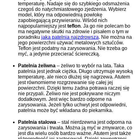
temperaturę. Nadaje się do szybkiego odsmażenia
czegoś do natychmiastowego zjedzenia. Wybierz
model, który ma odpowiednią powłokę
zapobiegającą przywieraniu. Wśród nich
najpopularniejszy jest
teflon
. Ja go nie polecam bo
ma negatywne skutki na zdrowie i pisałem o tym w
poradniku
jaka patelnia najzdrowsza
. Nie można na
jego powierzchni używać metalowych sztućców.
Teflon jest podatny na zarysowania. Nie trzeba go
myć, a jedynie przecierać ściereczką.
Patelnia żeliwna
– żeliwo to wybór na lata. Taka
patelnia jest jednak ciężka. Długo utrzymuje wysoką
temperaturę, ale nieco dłużej się nagrzewa. Atutem
jest równomierne rozgrzewanie się całej jej
powierzchni. Dzięki temu żadna potrawa raczej się
nie przypali. Żeliwo nie jest pokrywane niczym
dodatkowym. Jest więc bardzo odporne na
zarysowania. Jeżeli tylko uchwyt jest odpowiedni,
patelnia może być wkładana do piekarnika.
Patelnia stalowa
– stal nierdzewna jest odporna na
zarysowania i trwała. Można ją myć w zmywarce, co
jest dla wielu osób bardzo ważne. Atutem jest także
różnorodność jej zastosowań. Dzięki zewnętrznej