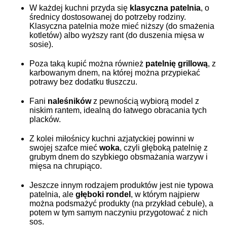
W każdej kuchni przyda się
klasyczna patelnia
, o
średnicy dostosowanej do potrzeby rodziny.
Klasyczna patelnia może mieć niższy (do smażenia
kotletów) albo wyższy rant (do duszenia mięsa w
sosie).
Poza taką kupić można również
patelnię grillową
, z
karbowanym dnem, na której można przypiekać
potrawy bez dodatku tłuszczu.
Fani
naleśników
z pewnością wybiorą model z
niskim rantem, idealną do łatwego obracania tych
placków.
Z kolei miłośnicy kuchni azjatyckiej powinni w
swojej szafce mieć
woka
, czyli głęboką patelnię z
grubym dnem do szybkiego obsmażania warzyw i
mięsa na chrupiąco.
Jeszcze innym rodzajem produktów jest nie typowa
patelnia, ale
głęboki rondel
, w którym najpierw
można podsmażyć produkty (na przykład cebule), a
potem w tym samym naczyniu przygotować z nich
sos.