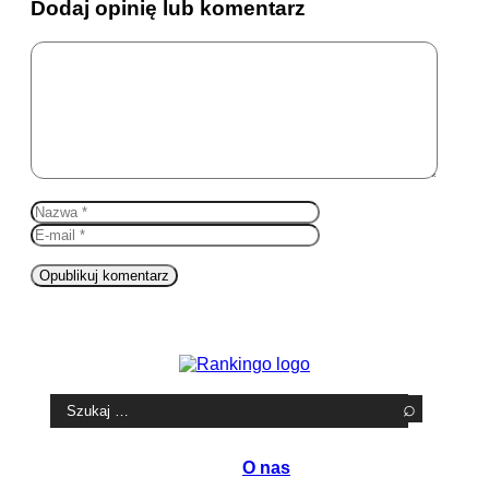
Dodaj opinię lub komentarz
Komentarz
Nazwa
E-
mail
Witryna
internetowa
Szukaj:
O nas