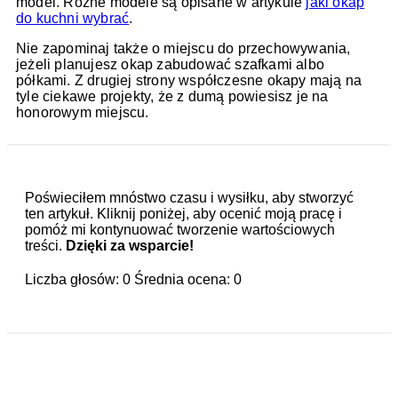
model. Różne modele są opisane w artykule
jaki okap
do kuchni wybrać
.
Nie zapominaj także o miejscu do przechowywania,
jeżeli planujesz okap zabudować szafkami albo
półkami. Z drugiej strony współczesne okapy mają na
tyle ciekawe projekty, że z dumą powiesisz je na
honorowym miejscu.
Poświeciłem mnóstwo czasu i wysiłku, aby stworzyć
ten artykuł. Kliknij poniżej, aby ocenić moją pracę i
pomóż mi kontynuować tworzenie wartościowych
treści.
Dzięki za wsparcie!
Liczba głosów:
0
Średnia ocena:
0