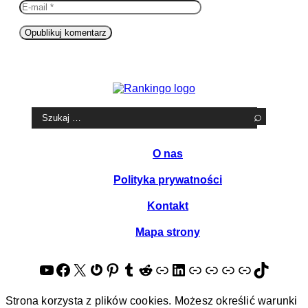
mail
Witryna
internetowa
Szukaj:
O nas
Polityka prywatności
Kontakt
Mapa strony
YouTube
Facebook
X
Gravatar
Pinterest
Tumblr
Reddit
About.me
LinkedIn
Quora
Goldenline
Crunchbase
Tripadvis
TikTok
Strona korzysta z plików cookies. Możesz określić warunki